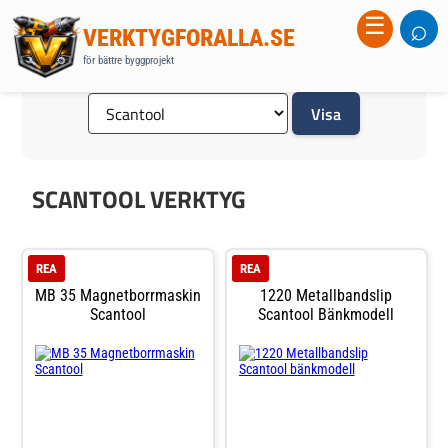
⌕
☰
VERKTYGFORALLA.SE
för bättre byggprojekt
ANDRA VARUMÄRKEN
SCANTOOL VERKTYG
REA
REA
MB 35 Magnetborrmaskin
1220 Metallbandslip
Scantool
Scantool Bänkmodell